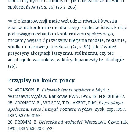
laboratoryjnych i naturalnych, jak i doświadczenia wielu
społeczeństw (24 s. 26) (25 s. 266).
Wiele kontrowersji może wzbudzać również kwestia
znaczenia konformizmu dla całego społeczeństwa. Biorąc
pod uwagę mechanizm konformizmu społecznego,
możemy wyjaśnić przyczyny ulegania modzie, reklamie,
środkom masowego przekazu (24, s. 89), jak również
przyczyny akceptacji faszyzmu, stalinizmu, czy też
adaptacji do warunków, w których panowały te ideologie
(26).
Przypisy na końcu pracy
24. ARONSON, E.
Człowiek istota społeczna
. Wyd. 4.
Warszawa: Wydaw. Naukowe PWN, 1995. ISBN 8301115637.
25. ARONSON, E., WILSON, T.D., AKERT, R.M.
Psychologia
społeczna: serce i umysł
. Poznań: Wydaw. Zysk, cop. 1997.
ISBN 8371500165.
26. FROMM, E.
Ucieczka od wolności
. Warszawa: Czytelnik,
1993. ISBN 8307023572.